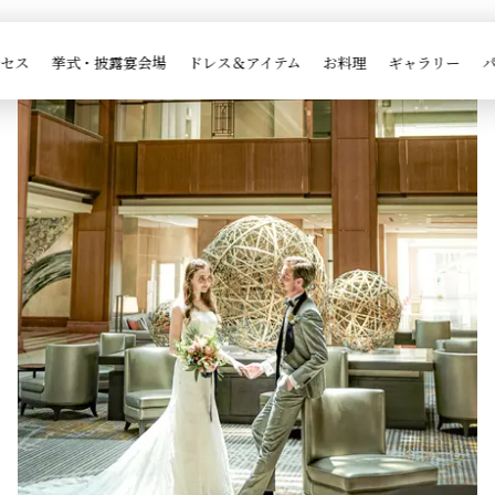

ブライダルフェア一覧
クセス
挙式・披露宴会場
ドレス＆アイテム
お料理
ギャラリー