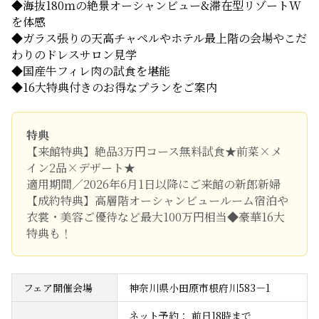
◆海抜180ｍの絶景オーシャンビュー&滞在型リゾートW
を体感
◆ガラス張りの天高チャペルやホテル最上階の会場やこだ
わりのドレスサロン見学
◆国産牛フィレ肉の試食を堪能
◆16大特典付きのお得なプランをご案内
特典
【来館特典】絶品3万円コース無料試食★前菜×メ
イン2品×デザート★
適用期間／2026年6月1日以降にご来館の新郎新婦
【成約特典】高層階オーシャンビュールーム宿泊や
衣裳・美容ご優待など最大100万円相当◆豪華16大
特典も！
フェア開催会場
神奈川県小田原市根府川583－1
ネット予約： 前日18時まで
