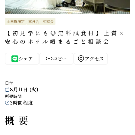
土日祝限定
試食会
相談会
【初見学にも◎無料試食付】上質×
安心のホテル婚まるごと相談会


シェア
コピー
アクセス
日付
8月11日 (火)

所要時間
3時間程度

概要