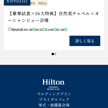
8月9日
(日)
試食会
土日祝限定
相談会
【豪華試食×16大特典】自然美チャペル×オ
ーシャンビュー会場

開始時間:
09:30
10:15
13:00
15:30




詳しく見る
ウエディングプラン
ブライダルフェア
挙式・披露宴会場