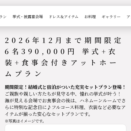

プランの詳細
ラン
挙式・披露宴会場
ドレス＆アイテム
お料理
ギャラリー
ア
2026年12月まで期間限定
6名390,000円 挙式+衣
装+食事会付きアットホー
ムプラン
期間限定！結婚式と宿泊がついた充実セットプラン登場！
ご親族や親しい方たちが見守る中、憧れの挙式が叶う！
海が見える会場でお食事会の後は、ハネムーンルームでさ
らに特別な記念日に♪フルコース料理、衣装など必要なア
イテムが揃った安心なセットプランです。
※写真はイメージです。