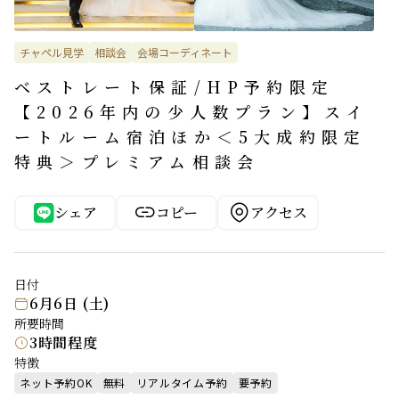
チャペル見学
相談会
会場コーディネート
ベストレート保証/HP予約限定
【2026年内の少人数プラン】スイ
ートルーム宿泊ほか＜5大成約限定
特典＞プレミアム相談会


シェア
コピー
アクセス
日付
6月6日 (土)

所要時間
3時間程度

特徴
ネット予約OK
無料
リアルタイム予約
要予約