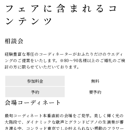
フェアに含まれるコ
ンテンツ
相談会
経験豊富な専任のコーディネーターがおふたりだけのウエディ
ングのご提案をいたします。※80～90名様以上のご婚礼のご検
討の方に限らせていただいております。
参加料金
無料
予約
要予約
会場コーディネート
最旬コーディネート本番直前の会場をご見学。美しく輝く光の
大階段で、ダイナミックな歌声とグランドピアノの生演奏が響
き渡る中、コンラッド東京でしか叶えられない感動のフラワー