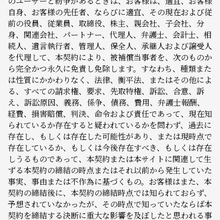
のユーザーと紛争があるときは、お客様は、適宜、お客様
自身、お客様の先任者、ならびに適宜、その現在および従
前の役員、従業員、取締役、株主、親会社、子会社、分
身、関連会社、パートナー、代理人、弁護士、会計士、相
続人、遺言執行者、管理人、保全人、承継人および譲受人
を代理して、本契約により、被補償当事者を、次のものか
ら完全かつ永久に免責し免除します。すなわち、種類また
は性質にかかわりなく、法律、衡平法、またはその他によ
る、すべての請求権、要求、先取特権、訴訟、合意、訴
え、訴訟原因、義務、係争、債務、費用、弁護士報酬、
経費、損害賠償、判決、命令および責任であって、現在知
られているか存在すると疑われているかを問わず、過去に
存在し、もしくは存在した可能性があり、または現時点で
存在しているか、もしくは今後存在すべき、もしくは存在
しうるものであって、本契約または本サイトに関連して生
ずる本契約の締結の時点またはそれ以前から発生していた
事実、事由または不作為に基づくもの。お客様はまた、本
契約の締結後に、本契約の締結時点では知られておらず、
予想されていなかったが、その時点で知っていたならば本
契約を締結する決断に重大な影響を及ぼしたと思われる事