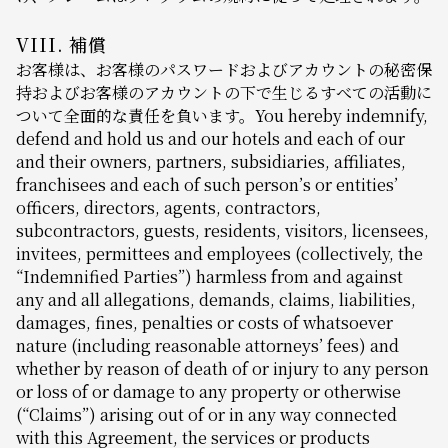
VIII. 補償
お客様は、お客様のパスワードおよびアカウントの秘密保
持およびお客様のアカウントの下で生じるすべての活動に
ついて全面的な責任を負います。You hereby indemnify,
defend and hold us and our hotels and each of our
and their owners, partners, subsidiaries, affiliates,
franchisees and each of such person’s or entities’
officers, directors, agents, contractors,
subcontractors, guests, residents, visitors, licensees,
invitees, permittees and employees (collectively, the
“Indemnified Parties”) harmless from and against
any and all allegations, demands, claims, liabilities,
damages, fines, penalties or costs of whatsoever
nature (including reasonable attorneys’ fees) and
whether by reason of death of or injury to any person
or loss of or damage to any property or otherwise
(“Claims”) arising out of or in any way connected
with this Agreement, the services or products