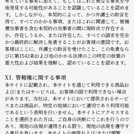
考えている事実に加えて、もしくはこれと異なる事実を今
後発見する可能性があることを認識していることを認めま
す。しかしながら、本契約によって、かつ弁護士の助言を
得て、すべてのかかる事項、またはこれに関連して、被補
償当事者を含む本契約の当事者の間に現時点で存在する
か、存在しうるか、または存在した、すべての請求を完全
かつ最終的に解決し免責することがお客様の意図です。お
客様はここに、弁護士の助言を受けたこと、この免責なら
びに第1542条および他のかかる法律のこの特定の放棄の
重大性および結果を理解し、認めていることを認めます。
XI. 管轄権に関する事項
本サイトに記載され、本サイトを通じて利用できる商品お
よび/またはサービスは、お客様の国で利用できない場合
があります。当社は、本サイトにおいて提供されるサービ
スまたは商品が、特定の地域において適切であり利用可能
であるという表明を行いません。本サイトにアクセスする
ことを選択された方は、ご自身の決断にてこれを行うので
あり、現地の法規が適用される限り、現地の法規を遵守す
る責任を負います。本サイトの使用および/または閲覧、