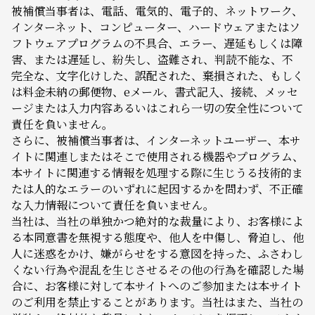
被補償当事者は、電話、電気的、電子的、ネットワーク、
インターネット、コンピューター、ハードウェアまたはソ
フトウェアプログラムの不具合、エラー、遅延もしくは障
害、または遅延し、紛失し、盗難され、判読不能な、不
完全な、文字化けした、誤配された、棄損された、もしく
は料金未納の郵便物、eメール、書式記入、接続、メッセ
ージまたは入力内容あるいはこれら一切の安全性について
責任を負いません。
さらに、被補償当事者は、インターネットユーザー、本サ
イトに関連しまたはそこで使用される機器やプログラム、
本サイトに関連する情報を処理する際に生じうる技術的ま
たは人的なエラーのいずれに起因するかを問わず、不正確
な入力情報について責任を負いません。
当社は、当社の単独かつ絶対的な裁量により、お客様によ
る本同意書を無視する態度や、他人を中傷し、脅迫し、他
人に迷惑をかけ、嫌がらせをする意図を持った、ふさわし
くない行為や混乱を生じさせるその他の行為を確認した場
合に、お客様に対して本サイトへのご参加または本サイト
のご利用を禁止することがあります。当社はまた、当社の