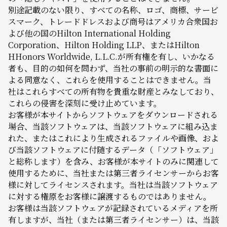
別途記載のない限り、すべての名称、ロゴ、商標、サービ
スマーク、トレードドレスおよび商号はアメリカ合衆国お
よび他の国のHilton International Holding
Corporation、Hilton Holding LLP、またはHilton
HHonors Worldwide, L.L.C.が所有権を有し、いかなる
者も、目的の如何を問わず、当社の事前の明示的な書面に
よる同意なく、これらを使用することはできません。当
社はこれらすべての所有物を貴重な財産とみなしており、
これらの侵害を深刻に受け止めています。
お客様が本サイトからソフトウェアをダウンロードされる
場合、当該ソフトウェアは、当該ソフトウェアに組み込ま
れた、またはこれにより生成されるファイルや画像、およ
び当該ソフトウェアに付随するデータ（「ソフトウェア」
と総称します）を含み、お客様が本サイトのみに関連して
使用するために、当社または第三者ライセンサーからお客
様に対してライセンスされます。当社は当該ソフトウェア
に対する権原をお客様に譲渡するものではありません。
お客様は当該ソフトウェアが記録されているメディアを所
有しますが、当社（または第三者ライセンサー）は、当該