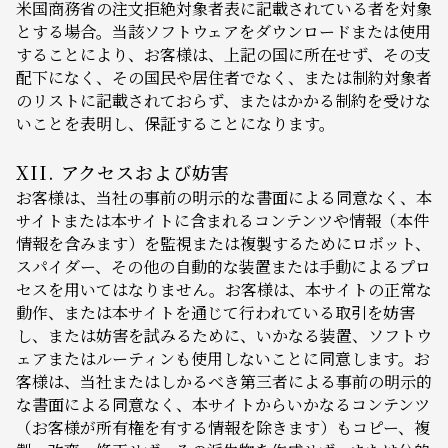
米国商務省の注文拒絶対象者表に記載されている者を対象
とする場合。当該ソフトウェアをダウンロードまたは使用
することにより、お客様は、上記の国に所在せず、その支
配下になく、その国民や居住者でなく、または制約対象者
のリストに記載されておらず、またはかかる制約を受けな
いことを表明し、保証することになります。
XII. アクセスおよび妨害
お客様は、当社の事前の明示的な書面による同意なく、本
サイトまたは本サイトに含まれるコンテンツや情報（本件
情報を含みます）を監視または複製するためにロボット、
スパイダー、その他の自動的な装置または手動によるプロ
セスを用いてはなりません。お客様は、本サイトの正常な
動作、または本サイトを通じて行われている取引を妨害
し、または妨害を試みるために、いかなる装置、ソフトウ
ェアまたはルーティンも使用しないことに同意します。お
客様は、当社またはしかるべき第三者による事前の明示的
な書面による同意なく、本サイトからいかなるコンテンツ
（お客様が所有権を有する情報を除きます）もコピー、複