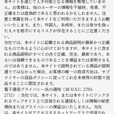
本サイトを通じて入手可能となる情報を管理していませ
ん。お客様は、他のユーザーの情報を不愉快、有害、不
正確または虚偽的であると思われるかもしれません。注
意と常識を持って本サイトをご利用いただきますようお願
いいたします。また、外国人、未成年、または身分を偽っ
た人々を相手にするリスクが存在することにご注意くださ
い。
当社では、本サイトに記載される商品説明が最新かつ正確
なものであるように心がけておりますが、本サイトに含ま
れる商品説明がすべての点で正確、完全、最新であり、あ
るいは信頼できるものであることを保証または表明するも
のではありません。本サイトで説明されている商品が説明
通りではなかった場合、お客様の唯一の救済方法は、サプ
ライヤーの返品ポリシーに従ってこれを未使用の状態で返
品することに限定されます。
電子通信プライバシー法の通知（18 U.S.C. 2701-
2711）：当社では、本サイト、または本サイトにリンクさ
れるウェブサイト上で送信される通信もしくは情報の秘密
保持またはプライバシーの保証はいたしません。当社
は、本サイトがアクセスするネットワーク上で送信され