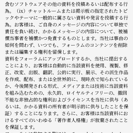
含むソフトウェアその他の資料を投稿あるいは配布する行
為。（ix）チャットルームまたは掲示板の指定されたトピ
ックやテーマに一般的に属さない資料や発言を投稿する行
為。お客様は、ご自身のメッセージの内容について単独で
責任を負い続け、かかるメッセージの内容について、被補
償当事者を補償かつ免責するものとします。当社は事由の
如何を問わず、いつでも、フォーラムのコンテンツを削除
または編集する権利を留保します。
資料をフォーラムにアップロードするか、当社に提出する
ことにより、お客様は自動的に当該資料を使用、複製、修
正、改変、出版、翻訳、公的に実行、展示、その派生作品
を作成、配布、または全世界的に、現時点で知られている
か、今後開発される形式、メディアまたは技術に当該資料
を組み込むための、永久的、ロイヤルティフリーの、撤回
不能な非独占的な権利およびライセンスを当社に供与（あ
るいは、かかる資料の所有者が明示的に供与したことを保
証）することになります。さらに、お客様は当該資料にお
けるすべてのいわゆる「著作者人格権」が放棄されたこと
を保証します。