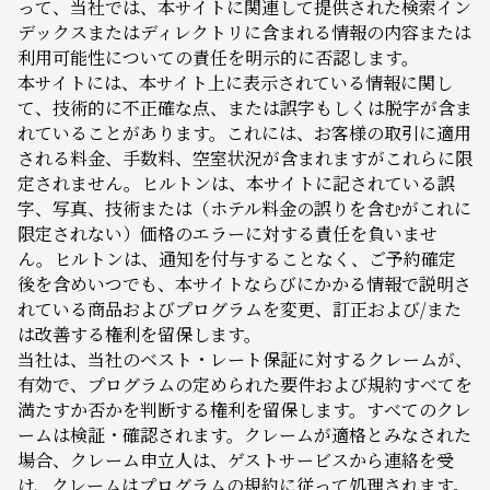
って、当社では、本サイトに関連して提供された検索イン
デックスまたはディレクトリに含まれる情報の内容または
利用可能性についての責任を明示的に否認します。
本サイトには、本サイト上に表示されている情報に関し
て、技術的に不正確な点、または誤字もしくは脱字が含ま
れていることがあります。これには、お客様の取引に適用
される料金、手数料、空室状況が含まれますがこれらに限
定されません。ヒルトンは、本サイトに記されている誤
字、写真、技術または（ホテル料金の誤りを含むがこれに
限定されない）価格のエラーに対する責任を負いませ
ん。ヒルトンは、通知を付与することなく、ご予約確定
後を含めいつでも、本サイトならびにかかる情報で説明さ
れている商品およびプログラムを変更、訂正および/また
は改善する権利を留保します。
当社は、当社のベスト・レート保証に対するクレームが、
有効で、プログラムの定められた要件および規約すべてを
満たすか否かを判断する権利を留保します。すべてのクレ
ームは検証・確認されます。クレームが適格とみなされた
場合、クレーム申立人は、ゲストサービスから連絡を受
け、クレームはプログラムの規約に従って処理されます。