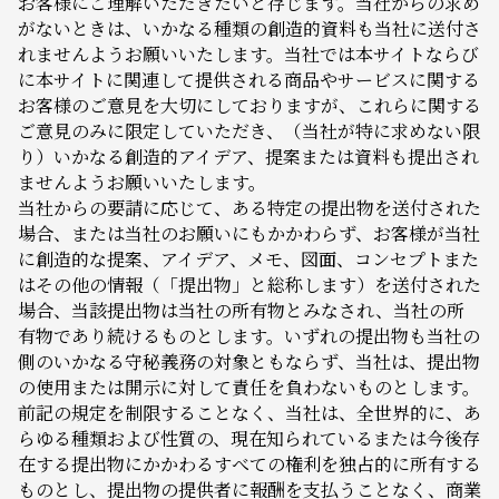
お客様にご理解いただきたいと存じます。当社からの求め
がないときは、いかなる種類の創造的資料も当社に送付さ
れませんようお願いいたします。当社では本サイトならび
に本サイトに関連して提供される商品やサービスに関する
お客様のご意見を大切にしておりますが、これらに関する
ご意見のみに限定していただき、（当社が特に求めない限
り）いかなる創造的アイデア、提案または資料も提出され
ませんようお願いいたします。
当社からの要請に応じて、ある特定の提出物を送付された
場合、または当社のお願いにもかかわらず、お客様が当社
に創造的な提案、アイデア、メモ、図面、コンセプトまた
はその他の情報（「提出物」と総称します）を送付された
場合、当該提出物は当社の所有物とみなされ、当社の所
有物であり続けるものとします。いずれの提出物も当社の
側のいかなる守秘義務の対象ともならず、当社は、提出物
の使用または開示に対して責任を負わないものとします。
前記の規定を制限することなく、当社は、全世界的に、あ
らゆる種類および性質の、現在知られているまたは今後存
在する提出物にかかわるすべての権利を独占的に所有する
ものとし、提出物の提供者に報酬を支払うことなく、商業