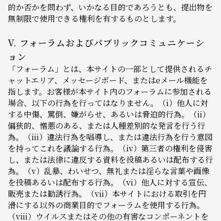
的か否かを問わず、いかなる目的であろうとも、提出物を
無制限で使用できる権利を有するものとします。
V. フォーラムおよびパブリックコミュニケーシ
ョン
「フォーラム」とは、本サイトの一部として提供されるチ
ャットエリア、メッセージボード、またはeメール機能を
指します。お客様が本サイト内のフォーラムに参加される
場合、以下の行為を行ってはなりません。（i）他人に対
する中傷、罵倒、嫌がらせ、あるいは脅迫的行為。（ii）
偏狭的、憎悪のある、または人種差別的な発言を行う行
為。（iii）違法行為を唱導し、または違法行為を行う意図
を持ってこれを議論する行為。（iv）第三者の権利を侵害
し、または法律に違反する資料を投稿あるいは配布する行
為。（v）乱暴、わいせつ、無礼または淫らな言葉や画像
を投稿あるいは配布する行為。（vi）他人に対する宣伝、
販売または勧誘行為。（vii）本サイトにおける取引を円
滑にする以外の商業目的でフォーラムを使用する行為。
（viii）ウイルスまたはその他の有害なコンポーネントを