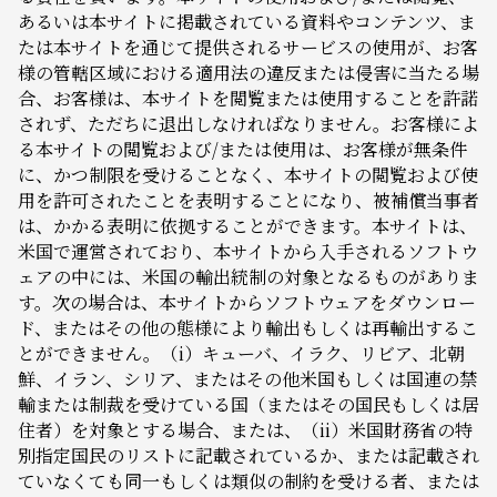
あるいは本サイトに掲載されている資料やコンテンツ、ま
たは本サイトを通じて提供されるサービスの使用が、お客
様の管轄区域における適用法の違反または侵害に当たる場
合、お客様は、本サイトを閲覧または使用することを許諾
されず、ただちに退出しなければなりません。お客様によ
る本サイトの閲覧および/または使用は、お客様が無条件
に、かつ制限を受けることなく、本サイトの閲覧および使
用を許可されたことを表明することになり、被補償当事者
は、かかる表明に依拠することができます。本サイトは、
米国で運営されており、本サイトから入手されるソフトウ
ェアの中には、米国の輸出統制の対象となるものがありま
す。次の場合は、本サイトからソフトウェアをダウンロー
ド、またはその他の態様により輸出もしくは再輸出するこ
とができません。（i）キューバ、イラク、リビア、北朝
鮮、イラン、シリア、またはその他米国もしくは国連の禁
輸または制裁を受けている国（またはその国民もしくは居
住者）を対象とする場合、または、（ii）米国財務省の特
別指定国民のリストに記載されているか、または記載され
ていなくても同一もしくは類似の制約を受ける者、または