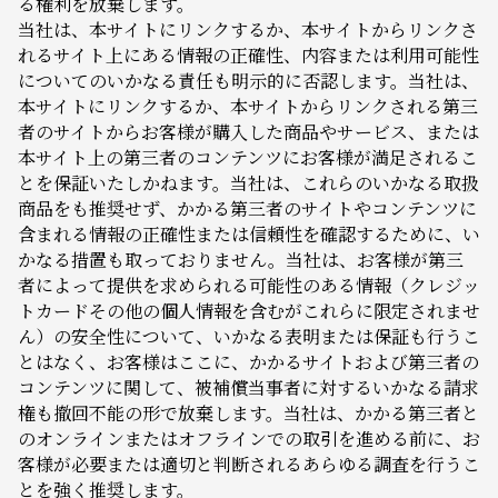
る権利を放棄します。
当社は、本サイトにリンクするか、本サイトからリンクさ
れるサイト上にある情報の正確性、内容または利用可能性
についてのいかなる責任も明示的に否認します。当社は、
本サイトにリンクするか、本サイトからリンクされる第三
者のサイトからお客様が購入した商品やサービス、または
本サイト上の第三者のコンテンツにお客様が満足されるこ
とを保証いたしかねます。当社は、これらのいかなる取扱
商品をも推奨せず、かかる第三者のサイトやコンテンツに
含まれる情報の正確性または信頼性を確認するために、い
かなる措置も取っておりません。当社は、お客様が第三
者によって提供を求められる可能性のある情報（クレジッ
トカードその他の個人情報を含むがこれらに限定されませ
ん）の安全性について、いかなる表明または保証も行うこ
とはなく、お客様はここに、かかるサイトおよび第三者の
コンテンツに関して、被補償当事者に対するいかなる請求
権も撤回不能の形で放棄します。当社は、かかる第三者と
のオンラインまたはオフラインでの取引を進める前に、お
客様が必要または適切と判断されるあらゆる調査を行うこ
とを強く推奨します。