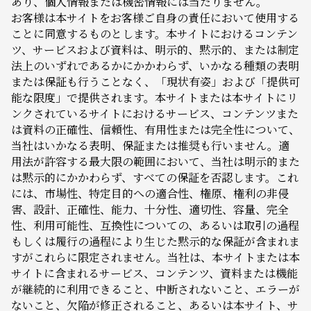
あり、個人情報または機密情報には当たりません。
お客様は本サイトをお客様ご自身の責任において使用する
ことに同意するものとします。本サイトにおけるコンテン
ツ、サービスおよび資料は、明示的、黙示的、または制定
法上のいずれであるかにかかわらず、いかなる種類の表明
または保証も行うことなく、「現状有姿」および「提供可
能な限度」で提供されます。本サイトまたは本サイトにリ
ンクされているサイトにおけるサービス、コンテンツまた
は資料の正確性、信頼性、有用性または完全性について、
当社はいかなる表明、保証または推奨も行いません。適
用法が許容する最大限の範囲において、当社は明示的また
は黙示的にかかわらず、すべての保証を否認します。これ
には、市場性、特定目的への適合性、権原、権利の非侵
害、設計、正確性、能力、十分性、適切性、容量、完全
性、利用可能性、互換性についての、あるいは取引の過程
もしくは履行の過程により生じた黙示的な保証が含まれま
すがこれらに限定されません。当社は、本サイトまたは本
サイトに含まれるサービス、コンテンツ、資料または機能
が継続的に利用できること、中断されないこと、エラーが
ないこと、欠陥が修正されること、あるいは本サイト、サ