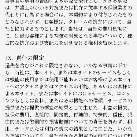
当事者の事前の書面による承認を条件とし、かかる承認
は、弁護士がかかる対抗または抗弁に従事する保険業者の
代わりに行為する場合には、本契約により付与されたもの
とみなされます。お客様は、クレームの抗弁において、当
社と協力するものとします。当社は、当社の費用負担に
て、別途お客様による補償の対象となる事項について、独
占的な抗弁および支配力を引き受ける権利を留保します。
IX. 責任の限定
過失を含むがこれに限定されない、いかなる事情の下で
も、当社は、本サイト、または本サイトのサービスもしく
は機能の使用または使用不能あるいはお客様による本サイ
トへのアクセスまたはアクセスの不能、あるいはお客様に
よる本サイト、または本サイトにおけるサービス、コンテ
ンツもしくは資料、またはその機能への信頼、サービスの
提供または提供の懈怠の結果として生じた、利益の損失、
担保の費用、直接的、間接的、付随的、特殊的、信任、派
生的または懲罰的な損害賠償についての責任を負わず、利
用、データまたは利益の喪失の結果として生じた、いかな
る損害についても、当社がかかる損害の可能性について知