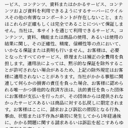
ービス、コンテンツ、資料またはかかるサービス、コンテ
ンツおよび資料を利用できるようにするサーバーにウイル
スその他の有害なコンポーネントが存在しないこと、また
はこれらが正確もしくは完全であることについて保証しま
せん。当社は、本サイトを通じて利用できるサービス、コ
ンテンツ、資料、機能または商品の使用、あるいは使用の
結果に関し、その正確性、精度、信頼性等の点において、
いかなる保証または表明も行いません。お客様は、必要
となったすべてのサービス、修理または補正の全費用を負
担します。適用法によっては、黙示的な保証を除外するこ
とが許可されない場合があるため、上記の除外規定はお客
様に適用されないことがあります。当社がかかる事態に関
連して何らかの損害の責任を負った場合、お客様に認めら
れる唯一かつ排他的な救済方法は、法的責任を負った団体
にお客様が支払いを行ったが、その団体からは提供されな
かったサービスあるいは商品に対する払戻しに限定されま
す。お客様はここに、請求および訴訟の原因となる行為、
事由、状態または不作為が最初に発生してから1年経過後
に、かかる問題に関する請求あるいは訴訟を起こすあらゆ