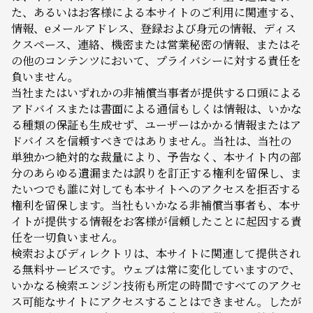
た、あるいはお客様による本サイトのご利用に関連する、
情報、eメールアドレス、登録および身元の情報、ディス
クスペース、連絡、機密または営業秘密の情報、またはそ
の他のコンテンツにおいて、プライバシーに対する責任を
負いません。
当社またはいずれかの非補償当事者が提供する口頭による
アドバイスまたは書面による通信もしくは情報は、いかな
る種類の保証も生成せず、ユーザーはかかる情報またはア
ドバイスを信頼すべきではありません。当社は、当社の
単独かつ絶対的な裁量により、予告なく、本サイト内の部
分のあらゆる遺漏または誤りを訂正する権利を留保し、ま
たいつでも誰に対しても本サイトへのアクセスを拒否する
権利を留保します。当社もいかなる非補償当事者も、本サ
イトが提供する情報をお客様が信頼したことに起因する責
任を一切負いません。
検索およびディレクトリは、本サイトに関連して提供され
る無料サービスです。ウェブは常に変化していますので、
いかなる検索エンジン技術も所定の時間ですべてのアクセ
ス可能なサイトにアクセスすることはできません。したが