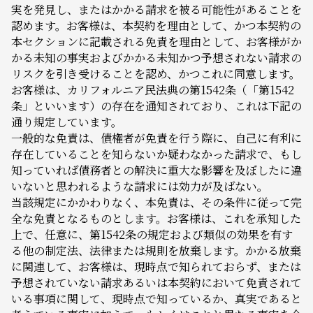
実を発見し、またはかかる請求を被る可能性があることを
認めます。お客様は、本契約を理由として、かつ本契約の
本セクションに記載される免責を理由として、お客様がか
かる未知の事実およびかかる未知かつ予想されない請求の
リスクを引き受けることを認め、かつこれに同意します。
お客様は、カリフォルニア民法典の第1542条（「第1542
条」といいます）の存在を通知されており、これは下記の
通り規定しています。
一般的な免責は、債権者が免責を行う際に、自己に有利に
存在していることを知らないか疑わなかった請求で、もし
知っていれば債務者との解決に重大な影響を及ぼしたに違
いないと思われるような請求には効力が及ばない。
当該規定にかかわりなく、本免責は、その条件に従って完
全な免責となるものとします。お客様は、これを承知した
上で、任意に、第1542条の規定および類似の効果を有す
る他の制定法、法律または規則を放棄します。かかる放棄
に関連して、お客様は、現時点で知られておらず、または
予想されていない請求あるいは本契約において免責されて
いる事項に関して、現時点で知っているか、真実であると