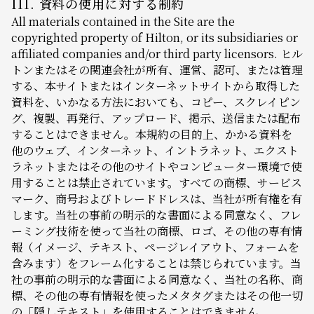
III. 資料の使用に対する制約
All materials contained in the Site are the
copyrighted property of Hilton, or its subsidiaries or
affiliated companies and/or third party licensors. ヒル
トンまたはその関連会社が所有、運営、認可、または管理
する、本サイトまたはインターネットサイトから取得した
資料を、いかなる方法においても、コピー、スクレイピン
グ、複製、再発行、アップロード、掲示、送信または配布
することはできません。本規約の目的上、かかる資料を
他のウェブ、インターネット、イントラネット、エクスト
ラネットまたはその他のサイトやコンピューター環境で使
用することは禁止されています。すべての商標、サービス
マーク、商号およびトレードドレスは、当社が所有権を有
します。当社の事前の明示的な書面による同意なく、フレ
ーミング技術を使って当社の商標、ロゴ、その他の専有情
報（イメージ、テキスト、ページレイアウト、フォームを
含みます）をフレーム化することは禁じられています。当
社の事前の明示的な書面による同意なく、当社の名称、商
標、その他の専有情報を使ったメタタグまたはその他一切
の「隠しテキスト」を使用することはできません。