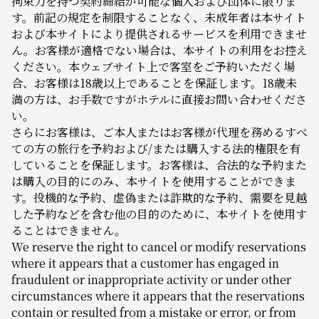
拘束力を持つ契約締結が可能な個人および団体に限りま
す。前記の規定を制限することなく、未成年者は本サイト
および本サイトにより提供されるサービスを利用できませ
ん。お客様が適格でない場合は、本サイトの利用をお控え
ください。本ウェブサイト上で客室をご予約いただく場
合、お客様は18歳以上であることを保証します。18歳未
満の方は、お手数ですがホテルに直接お問い合わせくださ
い。
さらにお客様は、ご本人またはお客様が代理を務めるすべ
ての方の旅行を予約および/または購入する法的権限を有
していることを保証します。お客様は、合法的な予約また
は購入の目的にのみ、本サイトを使用することができま
す。投機的な予約、虚偽または詐欺的な予約、需要を見越
した予約などを含む他の目的のために、本サイトを使用す
ることはできません。
We reserve the right to cancel or modify reservations
where it appears that a customer has engaged in
fraudulent or inappropriate activity or under other
circumstances where it appears that the reservations
contain or resulted from a mistake or error, or from