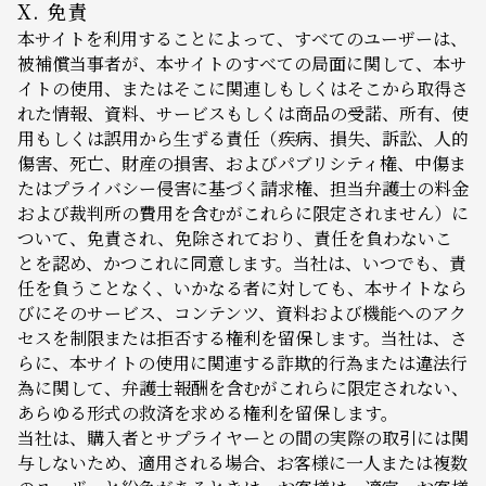
X. 免責
本サイトを利用することによって、すべてのユーザーは、
被補償当事者が、本サイトのすべての局面に関して、本サ
イトの使用、またはそこに関連しもしくはそこから取得さ
れた情報、資料、サービスもしくは商品の受諾、所有、使
用もしくは誤用から生ずる責任（疾病、損失、訴訟、人的
傷害、死亡、財産の損害、およびパブリシティ権、中傷ま
たはプライバシー侵害に基づく請求権、担当弁護士の料金
および裁判所の費用を含むがこれらに限定されません）に
ついて、免責され、免除されており、責任を負わないこ
とを認め、かつこれに同意します。当社は、いつでも、責
任を負うことなく、いかなる者に対しても、本サイトなら
びにそのサービス、コンテンツ、資料および機能へのアク
セスを制限または拒否する権利を留保します。当社は、さ
らに、本サイトの使用に関連する詐欺的行為または違法行
為に関して、弁護士報酬を含むがこれらに限定されない、
あらゆる形式の救済を求める権利を留保します。
当社は、購入者とサプライヤーとの間の実際の取引には関
与しないため、適用される場合、お客様に一人または複数