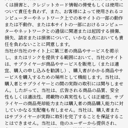
くは損害と、クレジットカード情報の傍受もしくは使用に
ついて責任を負わず、また、お客様によって使用されるコ
ンピューターやネットワーク上での本サイトの一部の動作
または不動作、または本サイトの一部におけるコンピュー
ターやネットワークとの通信に関連または起因する損傷、
損失、請求または損害について、いかなる点においても責
任を負わないことに同意します。
当社が当社のサイト上に第三者の商品やサービスを掲示
し、またはリンクを提供する範囲において、当社のサイト
は、サプライヤーが商品やサービスを販売し（または適
宜、購入の申し込みを勧誘し）、購入者がかかる商品やサ
ービスを購入するための場所として機能します。当社は、
購入者とサプライヤーとの間の実際の取引には関与しませ
ん。したがって、当社は、広告される商品の品質、安全
性もしくは適法性、掲載物の真実性もしくは正確性、サプ
ライヤーの商品売却能力または購入者の商品購入能力に対
していかなる支配権も有しません。当社は、購入者また
はサプライヤーが実際に取引を完了することを保証するこ
とはできません。当社は、他のユーザーから提供され、