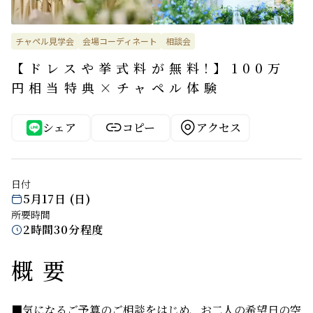
チャペル見学会
会場コーディネート
相談会
【ドレスや挙式料が無料!】100万
円相当特典×チャペル体験


シェア
コピー
アクセス
日付
5月17日 (日)

所要時間
2時間30分程度

概要
■気になるご予算のご相談をはじめ、お二人の希望日の空