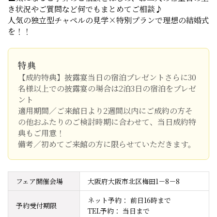
き状況やご質問など何でもまとめてご相談♪
人気の独立型チャペルの見学×特別プランで理想の結婚式
を！！
特典
【成約特典】披露宴当日の宿泊プレゼントさらに30
名様以上での披露宴の場合は2泊3日の宿泊をプレゼ
ント
適用期間／ご来館日より2週間以内にご成約の方そ
の他おふたりのご検討時期に合わせて、当日成約特
典もご用意！
備考／初めてご来館の方に限らせていただきます。
フェア開催会場
大阪府大阪市北区梅田1－8－8
ネット予約： 前日16時まで

予約受付期限
TEL予約： 当日まで