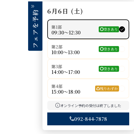

6月6日 (土)
フェアを予約
第1部
空きあり


09:30〜12:30
第2部
空きあり

10:00〜13:00
第3部
空きあり

14:00〜17:00
第4部
残りわずか

15:00〜18:00
オンライン予約の受付は終了しました

092-844-7878
