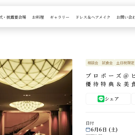
式・披露宴会場
お料理
ギャラリー
ドレス＆ヘアメイク
お問い合
相談会
試食会
土日祝限定
プロポーズ＠
優待特典＆美
シェア
日付
6月6日 (土)
