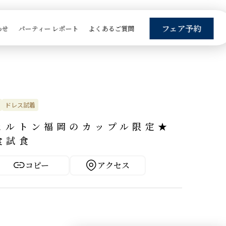
フェア予約
わせ
パーティー レポート
よくあるご質問
ドレス試着
ヒルトン福岡のカップル限定★
食試食


コピー
アクセス