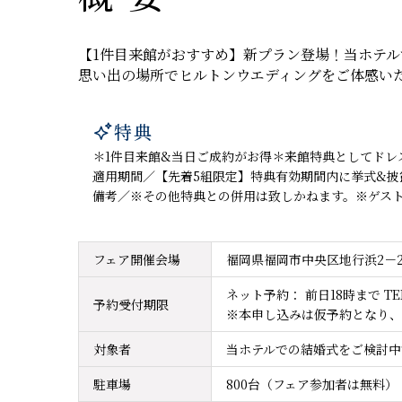
【1件目来館がおすすめ】新プラン登場！当ホテル
思い出の場所でヒルトンウエディングをご体感い
特典

＊1件目来館&当日ご成約がお得＊来館特典としてドレス
適用期間／【先着5組限定】特典有効期間内に挙式&披
備考／※その他特典との併用は致しかねます。※ゲス
フェア開催会場
福岡県福岡市中央区地行浜2－2
ネット予約： 前日18時まで TEL
予約受付期限
※本申し込みは仮予約となり、
対象者
当ホテルでの結婚式をご検討中
駐車場
800台（フェア参加者は無料）