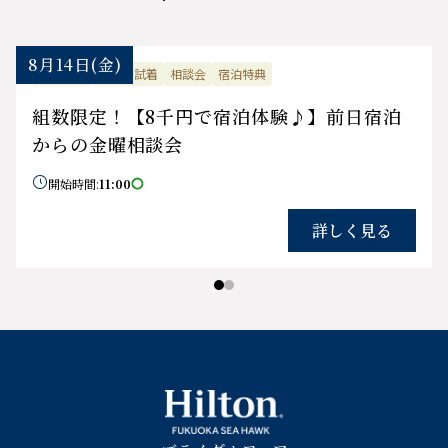
8月14日
(金)
平日限定
ドレス試着
相談会
宿泊特典
組数限定！【8千円で宿泊体験♪】前日宿泊
からの金曜相談会

開始時間:
11:00

詳しく見る