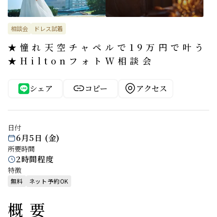
相談会
ドレス試着
★憧れ天空チャペルで19万円で叶う
★HiltonフォトW相談会


シェア
コピー
アクセス
日付
6月5日 (金)

所要時間
2時間程度

特徴
無料
ネット予約OK
概要