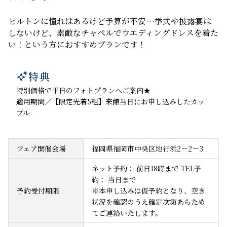
ヒルトンに憧れはあるけど予算が不安…挙式や披露宴は
しないけど、素敵なチャペルでウエディングドレスを着た
い！という方におすすめプランです！
特典

特別価格で平日のフォトプランへご案内★
適用期間／【限定先着5組】来館当日にお申し込みしたカッ
プル
フェア開催会場
福岡県福岡市中央区地行浜2－2－3
ネット予約： 前日18時まで TEL予
約： 当日まで

予約受付期限
※本申し込みは仮予約となり、空き
状況を確認のうえ確定次第あらため
てご連絡いたします。