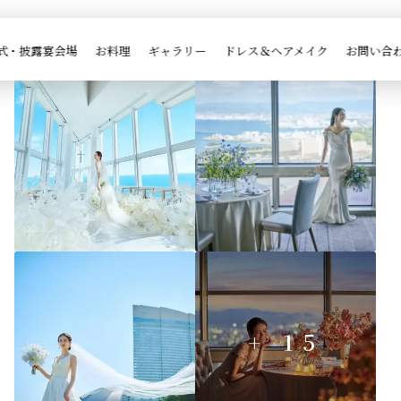

ブライダルフェア一覧
式・披露宴会場
お料理
ギャラリー
ドレス＆ヘアメイク
お問い合
+ 15