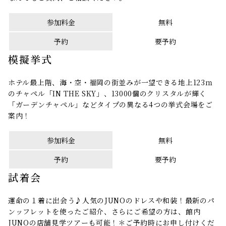
参加料金
無料
予約
要予約
模擬挙式
ホテル最上階、海・空・福岡の街並みが一望できる地上123ｍ
のチャペル「IN THE SKY」、13000個のクリスタルが輝く
「ガーデンチャペル」などタイプの異なる4つの挙式会場をご
案内！
参加料金
無料
予約
要予約
試着会
運命の１着に出会う♪人気のJUNOのドレスや和装！最新のパ
ンッフレットを使ったご紹介、さらにご希望の方は、館内
JUNOの店舗見学ツアーも可能！＊ご予約時にお申し付けくだ