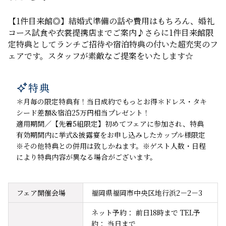
【1件目来館◎】結婚式準備の話や費用はもちろん、婚礼
コース試食や衣裳提携店までご案内♪さらに1件目来館限
定特典としてランチご招待や宿泊特典の付いた超充実のフ
ェアです。スタッフが素敵なご提案をいたします☆
特典

＊月毎の限定特典有！当日成約でもっとお得＊ドレス・タキ
シード差額&宿泊25万円相当プレゼント！
適用期間／【先着5組限定】初めてフェアに参加され、特典
有効期間内に挙式&披露宴をお申し込みしたカップル様限定
※その他特典との併用は致しかねます。※ゲスト人数・日程
により特典内容が異なる場合がございます。
フェア開催会場
福岡県福岡市中央区地行浜2－2－3
ネット予約： 前日18時まで TEL予
約： 当日まで
