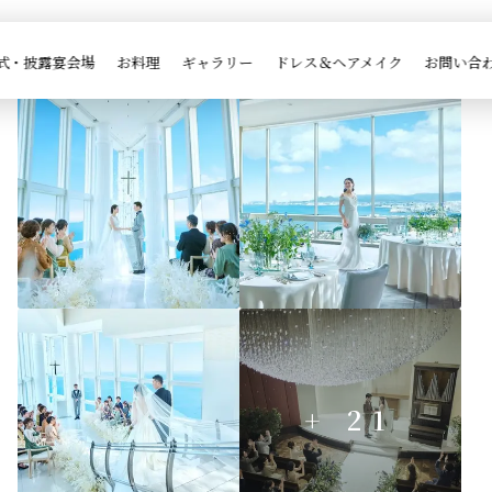

ブライダルフェア一覧
式・披露宴会場
お料理
ギャラリー
ドレス＆ヘアメイク
お問い合
+ 21