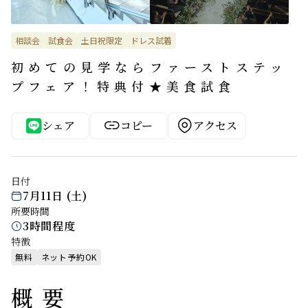
相談会
試食会
土日祝限定
ドレス試着
初めての見学ならファーストステッ
プフェア！特典付★美食試食


シェア
コピー
アクセス
日付
7月11日 (土)

所要時間
3時間程度

特徴
無料
ネット予約OK
概要