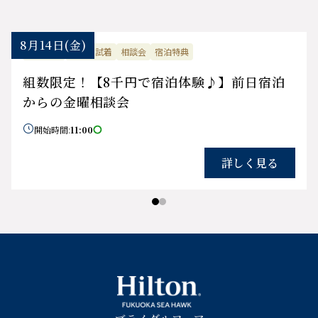
8月14日
(金)
平日限定
ドレス試着
相談会
宿泊特典
組数限定！【8千円で宿泊体験♪】前日宿泊
からの金曜相談会

開始時間:
11:00

詳しく見る